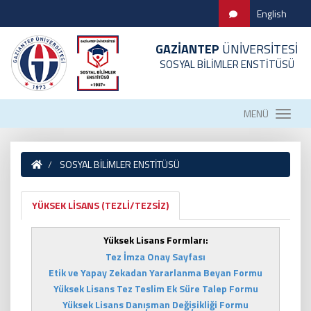
English
GAZİANTEP
ÜNİVERSİTESİ
SOSYAL BİLİMLER ENSTİTÜSÜ
MENÜ
SOSYAL BİLİMLER ENSTİTÜSÜ
YÜKSEK LİSANS (TEZLİ/TEZSİZ)
Yüksek Lisans Formları:
Tez İmza Onay Sayfası
Etik ve Yapay Zekadan Yararlanma Beyan Formu
Yüksek Lisans Tez Teslim Ek Süre Talep Formu
Yüksek Lisans Danışman Değişikliği Formu