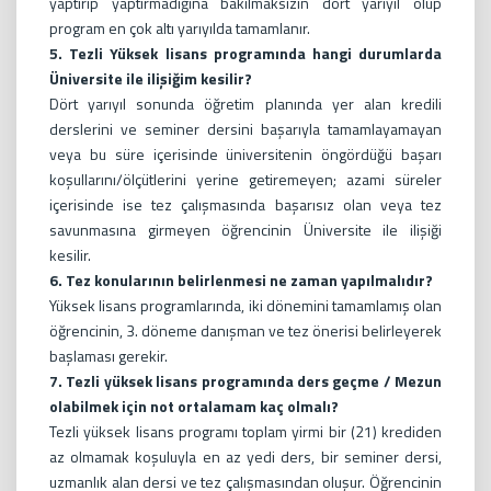
yaptırıp yaptırmadığına bakılmaksızın dört yarıyıl olup
program en çok altı yarıyılda tamamlanır.
5. Tezli Yüksek lisans programında hangi durumlarda
Üniversite ile ilişiğim kesilir?
Dört yarıyıl sonunda öğretim planında yer alan kredili
derslerini ve seminer dersini başarıyla tamamlayamayan
veya bu süre içerisinde üniversitenin öngördüğü başarı
koşullarını/ölçütlerini yerine getiremeyen; azami süreler
içerisinde ise tez çalışmasında başarısız olan veya tez
savunmasına girmeyen öğrencinin Üniversite ile ilişiği
kesilir.
6. Tez konularının belirlenmesi ne zaman yapılmalıdır?
Yüksek lisans programlarında, iki dönemini tamamlamış olan
öğrencinin, 3. döneme danışman ve tez önerisi belirleyerek
başlaması gerekir.
7. Tezli yüksek lisans programında ders geçme / Mezun
olabilmek için not ortalamam kaç olmalı?
Tezli yüksek lisans programı toplam yirmi bir (21) krediden
az olmamak koşuluyla en az yedi ders, bir seminer dersi,
uzmanlık alan dersi ve tez çalışmasından oluşur. Öğrencinin