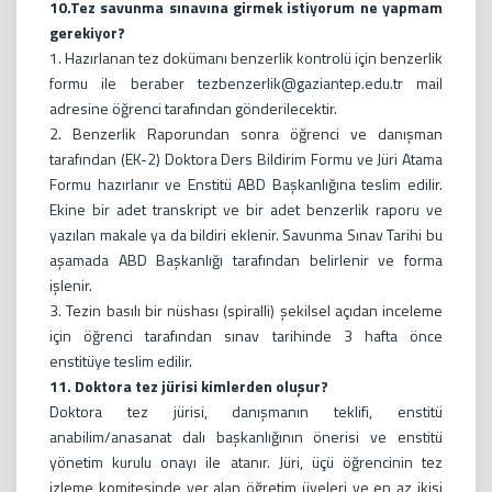
10.Tez savunma sınavına girmek istiyorum ne yapmam
gerekiyor?
1. Hazırlanan tez dokümanı benzerlik kontrolü için benzerlik
formu ile beraber tezbenzerlik@gaziantep.edu.tr mail
adresine öğrenci tarafından gönderilecektir.
2. Benzerlik Raporundan sonra öğrenci ve danışman
tarafından (EK-2) Doktora Ders Bildirim Formu ve Jüri Atama
Formu hazırlanır ve Enstitü ABD Başkanlığına teslim edilir.
Ekine bir adet transkript ve bir adet benzerlik raporu ve
yazılan makale ya da bildiri eklenir. Savunma Sınav Tarihi bu
aşamada ABD Başkanlığı tarafından belirlenir ve forma
işlenir.
3. Tezin basılı bir nüshası (spiralli) şekilsel açıdan inceleme
için öğrenci tarafından sınav tarihinde 3 hafta önce
enstitüye teslim edilir.
11. Doktora tez jürisi kimlerden oluşur?
Doktora tez jürisi, danışmanın teklifi, enstitü
anabilim/anasanat dalı başkanlığının önerisi ve enstitü
yönetim kurulu onayı ile atanır. Jüri, üçü öğrencinin tez
izleme komitesinde yer alan öğretim üyeleri ve en az ikisi