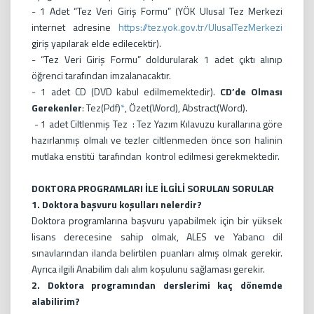
- 1 Adet “Tez Veri Giriş Formu” (YÖK Ulusal Tez Merkezi
internet adresine
https://tez.yok.gov.tr/UlusalTezMerkezi
giriş yapılarak elde edilecektir).
- “Tez Veri Giriş Formu” doldurularak 1 adet çıktı alınıp
öğrenci tarafından imzalanacaktır.
- 1 adet CD (DVD kabul edilmemektedir).
CD’de Olması
Gerekenler
: Tez(Pdf)
*
, Özet(Word), Abstract(Word).
- 1 adet Ciltlenmiş Tez : Tez Yazım Kılavuzu kurallarına göre
hazırlanmış olmalı ve tezler ciltlenmeden önce son halinin
mutlaka enstitü tarafından kontrol edilmesi gerekmektedir.
DOKTORA PROGRAMLARI İLE İLGİLİ SORULAN SORULAR
1. Doktora başvuru koşulları nelerdir?
Doktora programlarına başvuru yapabilmek için bir yüksek
lisans derecesine sahip olmak, ALES ve Yabancı dil
sınavlarından ilanda belirtilen puanları almış olmak gerekir.
Ayrıca ilgili Anabilim dalı alım koşulunu sağlaması gerekir.
2. Doktora programından derslerimi kaç dönemde
alabilirim?