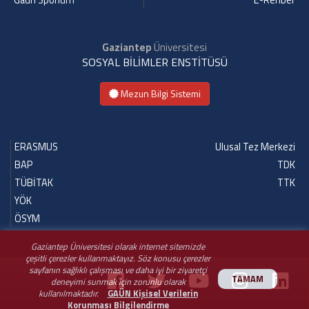
Gaün Sporium
E-Rehber
Gaziantep
Üniversitesi
SOSYAL BİLİMLER ENSTİTÜSÜ
Mezun Bilgi Sistemi
ERASMUS
Ulusal Tez Merkezi
BAP
TDK
TÜBİTAK
TTK
YÖK
ÖSYM
Gaziantep Üniversitesi olarak internet sitemizde
çeşitli çerezler kullanmaktayız. Söz konusu çerezler
sayfanın sağlıklı çalışması ve daha iyi bir ziyaretçi
TAMAM
deneyimi sunmak için zorunlu olarak
kullanılmaktadır.
GAÜN Kişisel Verilerin
Korunması Bilgilendirme