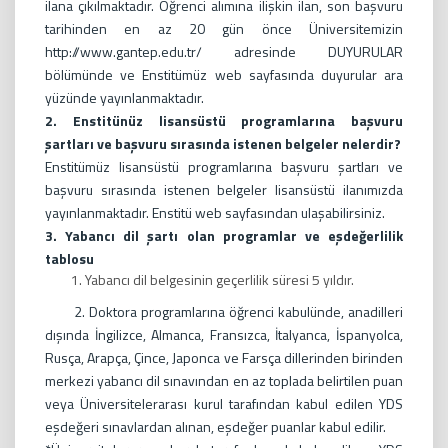
ilana çıkılmaktadır. Öğrenci alımına ilişkin ilan, son başvuru
tarihinden en az 20 gün önce Üniversitemizin
http://www.gantep.edu.tr/ adresinde DUYURULAR
bölümünde ve Enstitümüz web sayfasında duyurular ara
yüzünde yayınlanmaktadır.
2. Enstitünüz lisansüstü programlarına başvuru
şartları ve başvuru sırasında istenen belgeler nelerdir?
Enstitümüz lisansüstü programlarına başvuru şartları ve
başvuru sırasında istenen belgeler lisansüstü ilanımızda
yayınlanmaktadır. Enstitü web sayfasından ulaşabilirsiniz.
3. Yabancı dil şartı olan programlar ve eşdeğerlilik
tablosu
Yabancı dil belgesinin geçerlilik süresi 5 yıldır.
2. Doktora programlarına öğrenci kabulünde, anadilleri
dışında İngilizce, Almanca, Fransızca, İtalyanca, İspanyolca,
Rusça, Arapça, Çince, Japonca ve Farsça dillerinden birinden
merkezi yabancı dil sınavından en az toplada belirtilen puan
veya Üniversitelerarası kurul tarafından kabul edilen YDS
eşdeğeri sınavlardan alınan, eşdeğer puanlar kabul edilir.