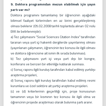
9. Doktora programından mezun olabilmek için yayın
şartı var mı?
Doktora programını tamamlamış bir öğrencinin aşağıdaki
bilimsel faaliyet türlerinden en az birini gerçekleştirmiş
olması beklenir (05.02.2008 tarihli toplantıda alınan 02 nolu
EKK ile belirlenmiştir):
a) Tez çalışmasını “Social Sciences Citation Index” tarafından
taranan veya yurt içi hakemli dergilerde yayınlanmış olması
(yayınlanan çalışmanın, öğrencinin tez konusu ile ilgili olması
ve doktora öğrencisine ait ismin ilk sırada bulunması).
b) Tez çalışmasını yurt içi veya yurt dışı bir kongre,
konferans ve benzeri bir etkinliğe katılarak sunması.
c) Sonuç raporu ilgili kuruluş tarafından kabul edilmiş yurtdışı
araştırma projeleri,
d) Sonuç raporu ilgili kuruluş tarafından kabul edilmiş resmi
kurumlara ve özel sektöre ait yurtiçi araştırma projeleri.
(c) ve (d) kriterlerinin geçerliliği için, proje konusunun
tamamının veya bir kısmının tez konusu ile ilgili olma ve
öğrencinin projede araştırmacı olarak bulunma şartı aranır.