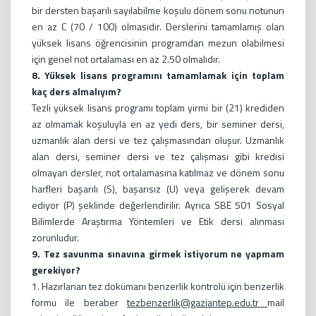
bir dersten başarılı sayılabilme koşulu dönem sonu notunun
en az C (70 / 100) olmasıdır. Derslerini tamamlamış olan
yüksek lisans öğrencisinin programdan mezun olabilmesi
için genel not ortalaması en az 2.50 olmalıdır.
8. Yüksek lisans programını tamamlamak için toplam
kaç ders almalıyım?
Tezli yüksek lisans programı toplam yirmi bir (21) krediden
az olmamak koşuluyla en az yedi ders, bir seminer dersi,
uzmanlık alan dersi ve tez çalışmasından oluşur. Uzmanlık
alan dersi, seminer dersi ve tez çalışması gibi kredisi
olmayan dersler, not ortalamasına katılmaz ve dönem sonu
harfleri başarılı (S), başarısız (U) veya gelişerek devam
ediyor (P) şeklinde değerlendirilir. Ayrıca SBE 501 Sosyal
Bilimlerde Araştırma Yöntemleri ve Etik dersi alınması
zorunludur.
9. Tez savunma sınavına girmek istiyorum ne yapmam
gerekiyor?
1. Hazırlanan tez dokümanı benzerlik kontrolü için benzerlik
formu ile beraber
tezbenzerlik@gaziantep.edu.tr
mail