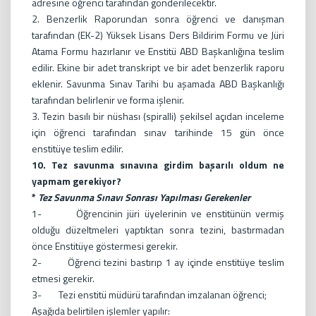
adresine öğrenci tarafından gönderilecektir.
2. Benzerlik Raporundan sonra öğrenci ve danışman
tarafından (EK-2) Yüksek Lisans Ders Bildirim Formu ve Jüri
Atama Formu hazırlanır ve Enstitü ABD Başkanlığına teslim
edilir. Ekine bir adet transkript ve bir adet benzerlik raporu
eklenir. Savunma Sınav Tarihi bu aşamada ABD Başkanlığı
tarafından belirlenir ve forma işlenir.
3. Tezin basılı bir nüshası (spiralli) şekilsel açıdan inceleme
için öğrenci tarafından sınav tarihinde 15 gün önce
enstitüye teslim edilir.
10. Tez savunma sınavına girdim başarılı oldum ne
yapmam gerekiyor?
*
Tez Savunma Sınavı Sonrası Yapılması Gerekenler
1- Öğrencinin jüri üyelerinin ve enstitünün vermiş
olduğu düzeltmeleri yaptıktan sonra tezini, bastırmadan
önce Enstitüye göstermesi gerekir.
2- Öğrenci tezini bastırıp 1 ay içinde enstitüye teslim
etmesi gerekir.
3- Tezi enstitü müdürü tarafından imzalanan öğrenci;
Aşağıda belirtilen işlemler yapılır: